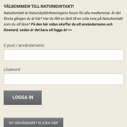
VÄLKOMMEN TILL NATURKONTAKT!
Naturkontakt är Naturskyddsföreningens forum för alla medlemmar. Är det
första gången du är här? Har du fått en länk till en sida inne på Naturkontakt
som du vill läsa?
På den här sidan skaffar du ett användarnamn och
lösenord, sedan är det bara att logga in!
>>
MENY
E-post / användarnamn
HEM
FÖRENINGEN
KARLSKOGA NATURSKYDDSFÖRENING
START
LÄGG TILL EN TEXT HÄR PÅ SIDAN
FORUM
Lösenord
FÖRENINGEN
Karlskoga Naturskyddsförening
Utflyktstips: Fjärils- och
humleträdgården i Karlskoga
INFO & MATERIAL
18 juni, 2014
Anna Krusic
Dagen efter stämman hade Karlskogakretsen bjudit in till utflykt som låg
med i programmet redan tidigt. En trevlig påminnelse kom till kansliet och
började så här ”Ni vill väl inte missa att se vad ett sökt projektbidrag från
NY ANVÄNDARE? KLICKA HÄR