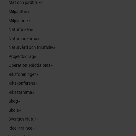
Mat och jordbruk
Miljögifter
Miljöjuridik
Naturfalken
Natursnokarna
Naturvård och friluftsliv
Projektbidrag
Operation: Rädda bina
Riksföreningen
Rikskonferens
Riksstämma
Skog
Skola
Sveriges Natur
Ideell trainee