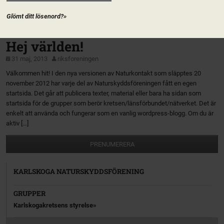
riks kan bli av i praktiken…. Jo, det bidde en mycket uppskattad Fjärils och
humleträdgård!! Tack Isak, […]
Glömt ditt lösenord?»
Karlskoga Naturskyddsförening
Hej världen!
31 maj, 2013
riksforeningen
Välkommen hit! I den nya versionen av Naturkontakt som släpptes 20
november 2012 har varje del av Naturskyddsföreningen fått en egen
startsida. Det går att publicera texter, material eller bara ha sidan som
startsida för de grupper som berör kretsen/länsförbundet/nätverket. Det är
enkelt att använda och fungerar som en vanlig wordpress-blogg. Om du är
aktiv […]
PRENUMERERA
KARLSKOGA NATURSKYDDSFÖRENING
GRUPPER
Karlskogakretsens styrelse